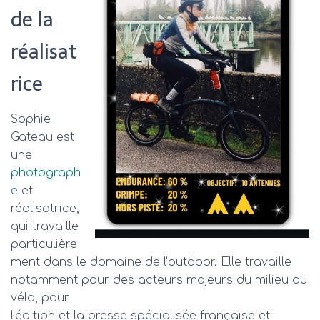
de la
réalisat
rice
Sophie
Gateau est
une
photograph
e
et
réalisatrice,
qui travaille
particulière
ment dans le domaine de l’outdoor. Elle travaille
notamment pour des acteurs majeurs du milieu du
vélo, pour
l’édition et la presse spécialisée française et