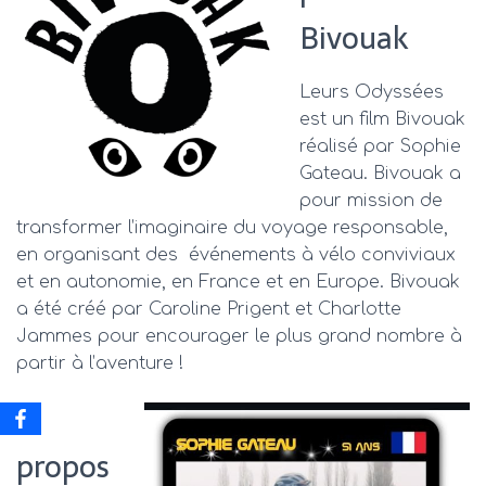
Bivouak
Leurs Odyssées
est un film Bivouak
réalisé par Sophie
Gateau. Bivouak a
pour mission de
transformer l’imaginaire du voyage responsable,
en organisant des événements à vélo conviviaux
et en autonomie, en France et en Europe. Bivouak
a été créé par Caroline Prigent et Charlotte
Jammes pour encourager le plus grand nombre à
partir à l’aventure !
A
propos