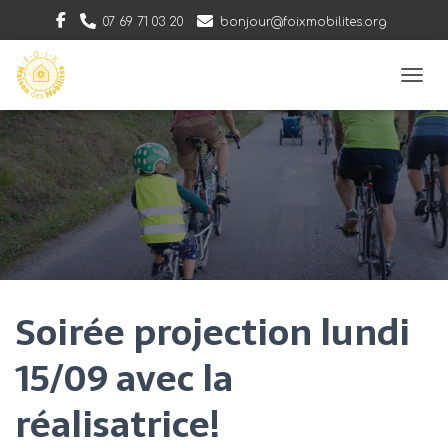
07 69 71 03 20
bonjour@foixmobilites.org
Communauté
DÉPLI
Soirée projection lundi
15/09 avec la
réalisatrice!