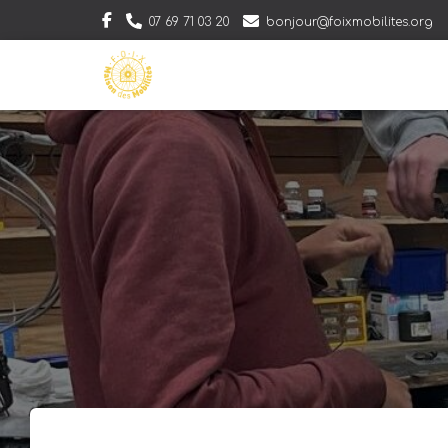
07 69 71 03 20
bonjour@foixmobilites.org